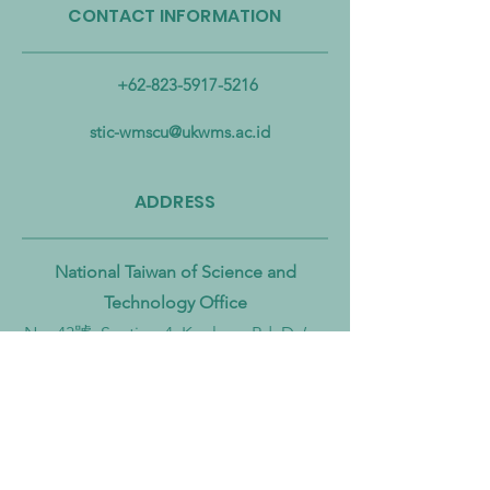
CONTACT INFORMATION
Taiwan Perkuat Kemitraan
Taiwan Luncurkan 
Lintas Kementerian untuk
Industri Biogas da
Mengatasi Pencemaran
Biomassa untuk
+62-823-5917-5216
Mikroplastik dari Darat
Mempercepat Eko
hingga Laut
Sirkular dan Trans
stic-wmscu@ukwms.ac.id
Zero
ADDRESS
National Taiwan of Science and
Technology Office
No. 43號, Section 4, Keelung Rd, Da’an
District, Taipei City, Taiwan 106
Institut Teknologi Sepuluh Nopember
Office
Teknik Kimia, Keputih, Sukolilo,