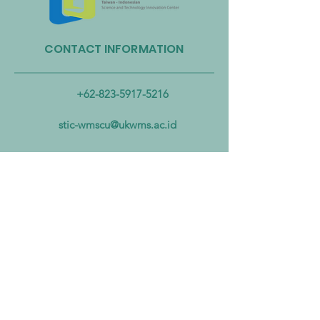
CONTACT INFORMATION
Taiwan Perkuat Kemitraan
Taiwan Luncurkan 
Lintas Kementerian untuk
Industri Biogas da
Mengatasi Pencemaran
Biomassa untuk
+62-823-5917-5216
Mikroplastik dari Darat
Mempercepat Eko
hingga Laut
Sirkular dan Trans
stic-wmscu@ukwms.ac.id
Zero
ADDRESS
National Taiwan of Science and
Technology Office
No. 43號, Section 4, Keelung Rd, Da’an
District, Taipei City, Taiwan 106
Institut Teknologi Sepuluh Nopember